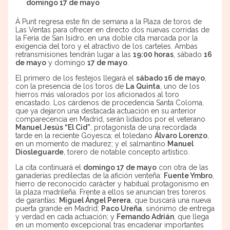
domingo 17 de mayo
À Punt regresa este fin de semana a la Plaza de toros de
Las Ventas para ofrecer en directo dos nuevas corridas de
la Feria de San Isidro, en una doble cita marcada por la
exigencia del toro y el atractivo de los carteles. Ambas
retransmisiones tendrán lugar a las
19:00 horas
, sábado
16
de mayo
y domingo
17 de mayo
.
El primero de los festejos llegará el
sábado 16 de mayo
,
con la presencia de los toros de
La Quinta
, uno de los
hierros más valorados por los aficionados al toro
encastado. Los cárdenos de procedencia Santa Coloma,
que ya dejaron una destacada actuación en su anterior
comparecencia en Madrid, serán lidiados por el veterano
Manuel Jesús “El Cid”
, protagonista de una recordada
tarde en la reciente Goyesca; el toledano
Álvaro Lorenzo
,
en un momento de madurez; y el salmantino
Manuel
Diosleguarde
, torero de notable concepto artístico.
La cita continuará el
domingo 17 de mayo
con otra de las
ganaderías predilectas de la afición venteña:
Fuente Ymbro
,
hierro de reconocido carácter y habitual protagonismo en
la plaza madrileña. Frente a ellos se anuncian tres toreros
de garantías:
Miguel Ángel Perera
, que buscará una nueva
puerta grande en Madrid;
Paco Ureña
, sinónimo de entrega
y verdad en cada actuación; y
Fernando Adrián
, que llega
en un momento excepcional tras encadenar importantes