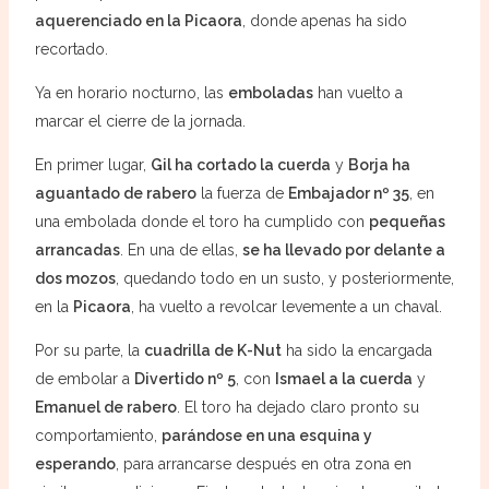
aquerenciado en la Picaora
, donde apenas ha sido
recortado.
Ya en horario nocturno, las
emboladas
han vuelto a
marcar el cierre de la jornada.
En primer lugar,
Gil ha cortado la cuerda
y
Borja ha
aguantado de rabero
la fuerza de
Embajador nº 35
, en
una embolada donde el toro ha cumplido con
pequeñas
arrancadas
. En una de ellas,
se ha llevado por delante a
dos mozos
, quedando todo en un susto, y posteriormente,
en la
Picaora
, ha vuelto a revolcar levemente a un chaval.
Por su parte, la
cuadrilla de K-Nut
ha sido la encargada
de embolar a
Divertido nº 5
, con
Ismael a la cuerda
y
Emanuel de rabero
. El toro ha dejado claro pronto su
comportamiento,
parándose en una esquina y
esperando
, para arrancarse después en otra zona en