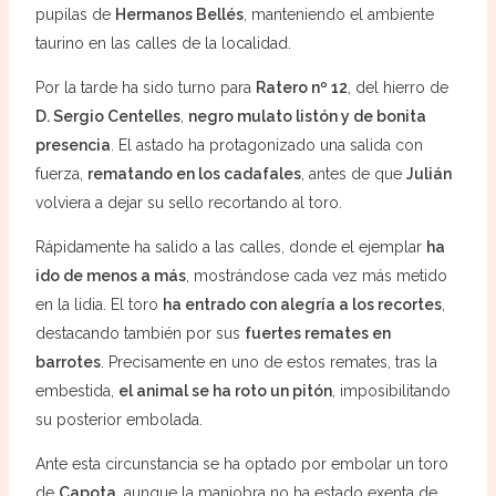
pupilas de
Hermanos Bellés
, manteniendo el ambiente
taurino en las calles de la localidad.
Por la tarde ha sido turno para
Ratero nº 12
, del hierro de
D. Sergio Centelles
,
negro mulato listón y de bonita
presencia
. El astado ha protagonizado una salida con
fuerza,
rematando en los cadafales
, antes de que
Julián
volviera a dejar su sello recortando al toro.
Rápidamente ha salido a las calles, donde el ejemplar
ha
ido de menos a más
, mostrándose cada vez más metido
en la lidia. El toro
ha entrado con alegría a los recortes
,
destacando también por sus
fuertes remates en
barrotes
. Precisamente en uno de estos remates, tras la
embestida,
el animal se ha roto un pitón
, imposibilitando
su posterior embolada.
Ante esta circunstancia se ha optado por embolar un toro
de
Capota
, aunque la maniobra no ha estado exenta de