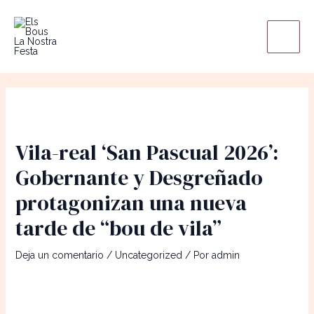
Ir
Main
al
Men
contenido
Vila-real ‘San Pascual 2026’:
Gobernante y Desgreñado
protagonizan una nueva
tarde de “bou de vila”
Deja un comentario
/
Uncategorized
/ Por
admin