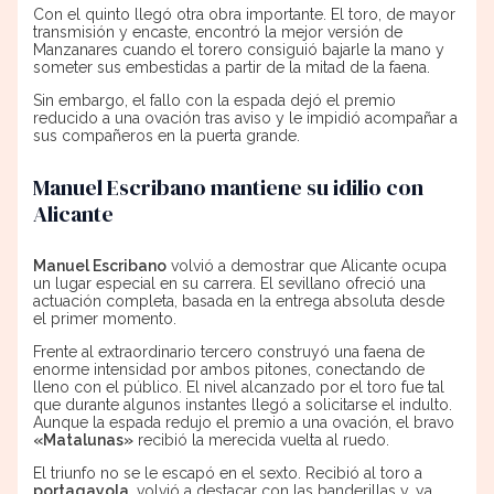
Con el quinto llegó otra obra importante. El toro, de mayor
transmisión y encaste, encontró la mejor versión de
Manzanares cuando el torero consiguió bajarle la mano y
someter sus embestidas a partir de la mitad de la faena.
Sin embargo, el fallo con la espada dejó el premio
reducido a una ovación tras aviso y le impidió acompañar a
sus compañeros en la puerta grande.
Manuel Escribano mantiene su idilio con
Alicante
Manuel Escribano
volvió a demostrar que Alicante ocupa
un lugar especial en su carrera. El sevillano ofreció una
actuación completa, basada en la entrega absoluta desde
el primer momento.
Frente al extraordinario tercero construyó una faena de
enorme intensidad por ambos pitones, conectando de
lleno con el público. El nivel alcanzado por el toro fue tal
que durante algunos instantes llegó a solicitarse el indulto.
Aunque la espada redujo el premio a una ovación, el bravo
«Matalunas»
recibió la merecida vuelta al ruedo.
El triunfo no se le escapó en el sexto. Recibió al toro a
portagayola
, volvió a destacar con las banderillas y, ya