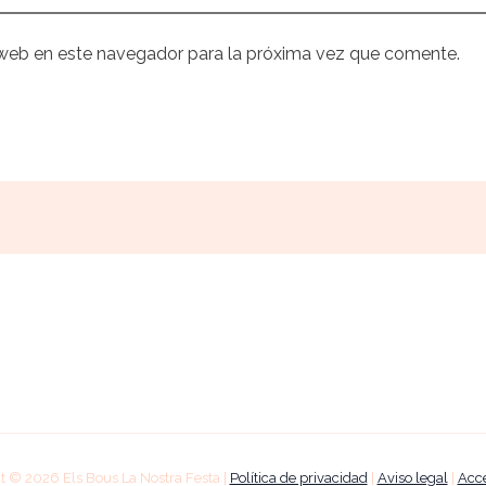
 web en este navegador para la próxima vez que comente.
t © 2026 Els Bous La Nostra Festa |
Política de privacidad
|
Aviso legal
|
Acce