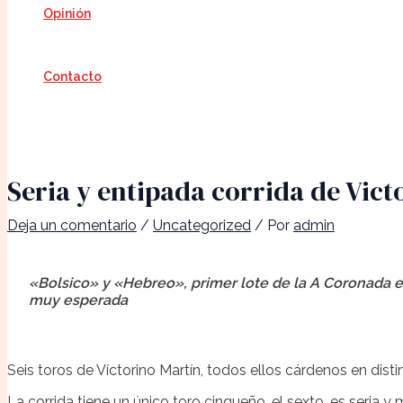
Opinión
Contacto
Seria y entipada corrida de Vict
Deja un comentario
/
Uncategorized
/ Por
admin
«Bolsico» y «Hebreo», primer lote de la A Coronada e
muy esperada
Seis toros de Víctorino Martín, todos ellos cárdenos en disti
La corrida tiene un único toro cinqueño, el sexto, es seria