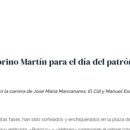
orino Martín para el día del patró
n la carrera de José María Manzanares; El Cid y Manuel Es
ntas fases, han sido sorteados y enchiquerados en la plaza de 
 y muy entipada. «Bolsico» y «Hebreo» componen el primer lot