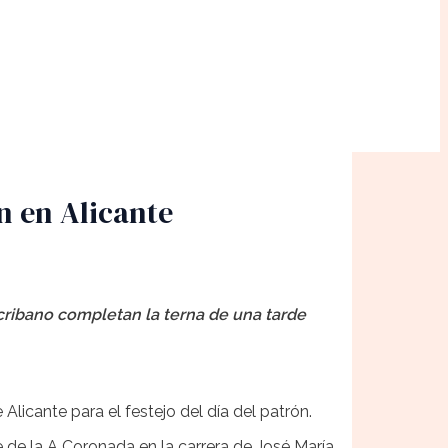
n en Alicante
cribano completan la terna de una tarde
Alicante para el festejo del día del patrón.
e de la A Coronada en la carrera de José María