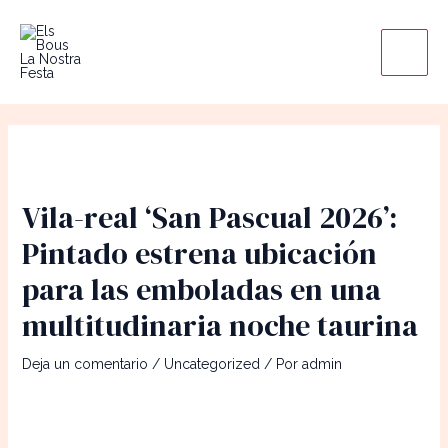
Ir
Main
al
Men
contenido
Vila-real ‘San Pascual 2026’:
Pintado estrena ubicación
para las emboladas en una
multitudinaria noche taurina
Deja un comentario
/
Uncategorized
/ Por
admin