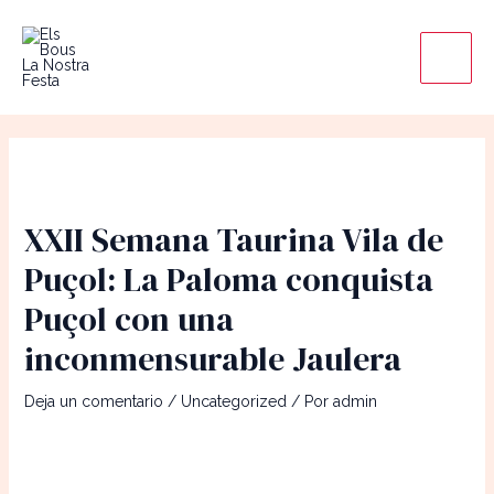
Ir
Main
al
Men
contenido
XXII Semana Taurina Vila de
Puçol: La Paloma conquista
Puçol con una
inconmensurable Jaulera
Deja un comentario
/
Uncategorized
/ Por
admin