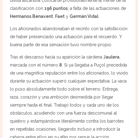
divisa alicantina colocarse provisionalmente al frente de la
clasificación con
196 puntos
, a falta de las actuaciones de
Hermanos Benavent
,
Faet
y
Germán Vidal
.
Los aficionados abandonaban el recinto con la satisfacción
de haber presenciado una actuación para el recuerdo. Y
buena parte de esa sensación tuvo nombre propio.
Tras el descanso hacía su aparición la cárdena
Jaulera
,
marcada con el número
8
. Si ya llegaba a Puçol precedida
de una magnífica reputación entre los aficionados, lo vivido
durante su actuación superó cualquier expectativa. La vaca
lo puso absolutamente todo sobre el terreno. Entrega,
raza, corazón y una ambición desmedida por llegar
siempre hasta el final. Trabajó todos y cada uno de los
obstáculos, acudiendo con una fuerza descomunal al
quiebro y estampándose literalmente contra los barrotes
en repetidas ocasiones, llegando incluso a introducir la
cabeza entre ellos en su afán por seguir la acción.